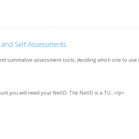
a
n
d
S
e
l
f
-
A
s
s
e
s
s
m
e
n
t
s
n
d
s
u
m
m
a
t
i
v
e
a
s
s
e
s
s
m
e
n
t
t
o
o
l
s
,
d
e
c
i
d
i
n
g
w
h
i
c
h
o
n
e
t
o
u
s
e
u
n
t
y
o
u
w
i
l
l
n
e
e
d
y
o
u
r
N
e
t
I
D
.
T
h
e
N
e
t
I
D
i
s
a
T
U
.
.
.
<
/
p
>