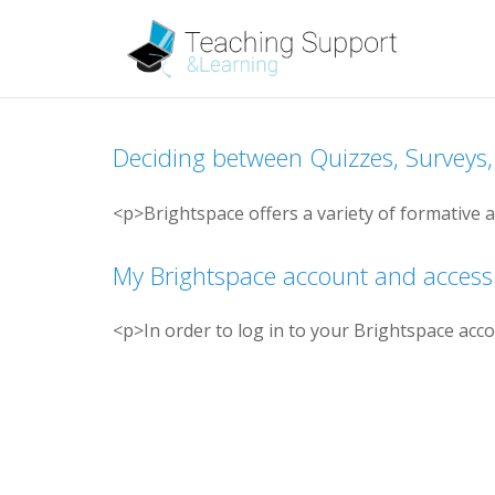
D
e
c
i
d
i
n
g
b
e
t
w
e
e
n
Q
u
i
z
z
e
s
,
S
u
r
v
e
y
s
,
<
p
>
B
r
i
g
h
t
s
p
a
c
e
o
f
e
r
s
a
v
a
r
i
e
t
y
o
f
f
o
r
m
a
t
i
v
e
a
M
y
B
r
i
g
h
t
s
p
a
c
e
a
c
c
o
u
n
t
a
n
d
a
c
c
e
s
s
<
p
>
I
n
o
r
d
e
r
t
o
l
o
g
i
n
t
o
y
o
u
r
B
r
i
g
h
t
s
p
a
c
e
a
c
c
o