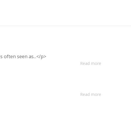
i
s
o
f
t
e
n
s
e
e
n
a
s
.
.
.
<
/
p
>
Read more
Read more