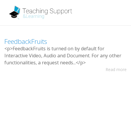
F
e
e
d
b
a
c
k
F
r
u
i
t
s
<
p
>
F
e
e
d
b
a
c
k
F
r
u
i
t
s
i
s
t
u
r
n
e
d
o
n
b
y
d
e
f
a
u
l
t
f
o
r
I
n
t
e
r
a
c
t
i
v
e
V
i
d
e
o
,
A
u
d
i
o
a
n
d
D
o
c
u
m
e
n
t
.
F
o
r
a
n
y
o
t
h
e
r
f
u
n
c
t
i
o
n
a
l
i
t
i
e
s
,
a
r
e
q
u
e
s
t
n
e
e
d
s
.
.
.
<
/
p
>
Read more